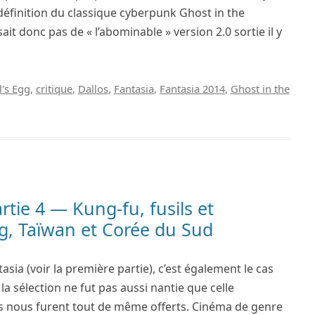
définition du classique cyberpunk Ghost in the
ssait donc pas de « l’abominable » version 2.0 sortie il y
's Egg
,
critique
,
Dallos
,
Fantasia
,
Fantasia 2014
,
Ghost in the
ie 4 — Kung-fu, fusils et
g, Taïwan et Corée du Sud
tasia (voir la première partie), c’est également le cas
 sélection ne fut pas aussi nantie que celle
ns nous furent tout de même offerts. Cinéma de genre