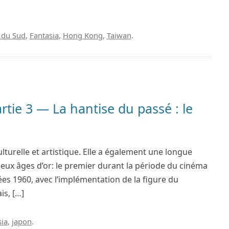
 du Sud
,
Fantasia
,
Hong Kong
,
Taiwan
.
ie 3 — La hantise du passé : le
ulturelle et artistique. Elle a également une longue
 deux âges d’or: le premier durant la période du cinéma
es 1960, avec l’implémentation de la figure du
is, […]
sia
,
japon
.