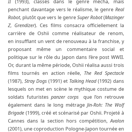
II
(1993), classés dans le genre mécha, mais
penchant davantage vers le réalisme, le genre
Real
Robot
, plutôt que vers le genre
Super Robot
(
Mazinger
Z, Grendizer
). Ces films consacra officiellement la
carrière de Oshii comme réalisateur de renom,
en insufflant un vent de renouveau à la franchise, y
proposant même un commentaire social et
politique sur le rôle du Japon dans l’ère post WWII.
Or, durant la même période, Oshii réalisa aussi trois
films tournés en action réelle,
The Red Spectacle
(1987),
Stray Dogs
(1991) et
Talking Head
(1992) dans
lesquels on met en scène le mythique costume de
soldats futuristes
panzer corps
que l’on retrouve
également dans le long métrage
Jin-Roh: The Wolf
Brigade
(1999), créé et scénarisé par Oshii. Projeté à
Cannes dans la section hors compétition,
Avalon
(2001), une coproduction Pologne-Japon tournée en