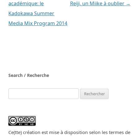
articles
académique: le
Reiji, un Miike à oublier
→
Kadokawa Summer
Media Mix Program 2014
Search / Recherche
Rechercher :
Ce(tte) création est mise à disposition selon les termes de