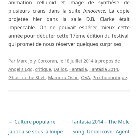
animation celluloïd et image de synthèse de
plusieurs crans dans la suite
Innocence.
La copie
projetée hier dans la salle D.B. Clarke était
impeccable. On ne pouvait espérer mieux cette
année pour débuter cette 17ème édition du festival,
qui promet de nous réserver quelques surprises.
Par
Marc Joly-Corcoran
, le
18 juillet 2014
à propos de
Angel's Egg
,
critique
,
Dallos
,
Fantasia
,
Fantasia 2014
,
Ghost in the Shell
,
Mamoru Oshii
,
OVA
,
Prix honorifique
.
Navigation
←
Culture populaire
Fantasia 2014 – The Mole
des
japonaise sous la loupe
Song: Undercover Agent