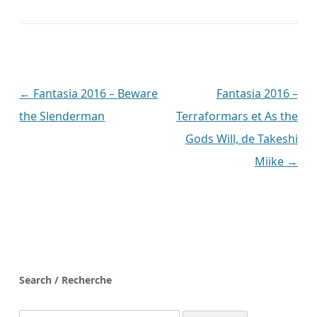
Navigation
←
Fantasia 2016 – Beware
Fantasia 2016 –
des
the Slenderman
Terraformars et As the
articles
Gods Will, de Takeshi
Miike
→
Search / Recherche