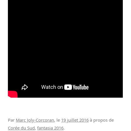
Par
Marc Joly-Corcoran
, le
19 juillet 2016
à propos de
Corée du Sud
,
fantasia 2016
.