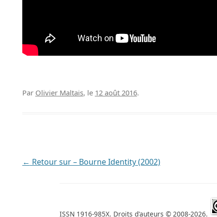
Par
Olivier Maltais
, le
12 août 2016
.
Navigation
←
Retour sur – Bourne Identity (2002)
des
articles
ISSN 1916-985X. Droits d'auteurs © 2008-2026.