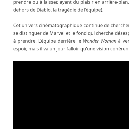
prendre ou à laisser, ayant du plaisir en arrière-pla
dehors de Diablo, la tragédie de l’équipe).
Cet univers cinématographique continue de chercher 
se distinguer de Marvel et le fond qui cherche dése
à prendre. L’équipe derrière le
Wonder Woman
à ven
espoir, mais il va un jour falloir qu’une vision cohéren