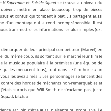
n V Superman
et
Suicide Squad
se trouve au niveau du
 doivent mettre en place beaucoup trop de pièces
sus et confus qui tombent à plat. Ils partagent aussi
ime d’un montage qui la rend incompréhensible. Il est
nous transmettre les informations les plus simples (ex :
e démarquer de leur principal compétiteur (Marvel) en
re, du même coup, ils sortent sur le marché leur film le
n de la musique populaire à la prémisse (une équipe de
 qui les menacent tous), tout dans ce film hurle « on
ous les avez aimés! » Les personnages se lancent des
nt contre des hordes de méchants non-remarquables et
J’étais surpris que Will Smith ne s’exclame pas, juste
 Squad, bitch. »
rience est loin d’être aussi plaisante ou propulsive. Le