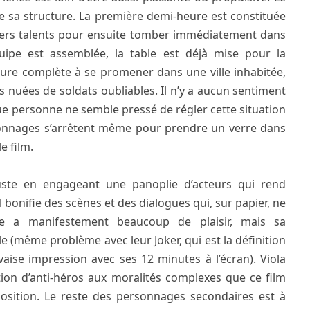
ue sa structure. La première demi-heure est constituée
ivers talents pour ensuite tomber immédiatement dans
équipe est assemblée, la table est déjà mise pour la
eure complète à se promener dans une ville inhabitée,
nuées de soldats oubliables. Il n’y a aucun sentiment
que personne ne semble pressé de régler cette situation
sonnages s’arrêtent même pour prendre un verre dans
e film.
ste en engageant une panoplie d’acteurs qui rend
l bonifie des scènes et des dialogues qui, sur papier, ne
e a manifestement beaucoup de plaisir, mais sa
le (même problème avec leur Joker, qui est la définition
vaise impression avec ses 12 minutes à l’écran). Viola
tion d’anti-héros aux moralités complexes que ce film
position. Le reste des personnages secondaires est à