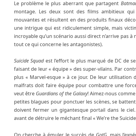
Le problème le plus aberrant que partagent
Batma
montage. Les deux sont des films ambitieux qui
mouvantes et résultent en des produits finaux décou
une intrigue qui est ridiculement simple, mais vict
incroyable qu’un scénario aussi direct n’arrive pas à 
tout ce qui concerne les antagonistes).
Suicide Squad
est l’effort le plus marqué de DC de s
faisant de leur « équipe » des super-vilains. Par cont
plus « Marvel-esque » à ce jour. De leur utilisatio
malfrats doit faire équipe pour combattre une force
veut être
Guardians of the Galaxy
! Aimez-nous comme v
petites blagues pour ponctuer les scènes, se batte
doivent fermer un gigantesque portail dans le ciel. 
avant de détruire le méchant final « We’re the Suicide
On cherche à émuler le succès de
GotG
, mais l’expé