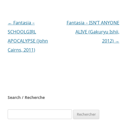
Navigation
←
Fantasia –
Fantasia – ISN’T ANYONE
des
SCHOOLGIRL
ALIVE (Gakuryu Ishii,
articles
APOCALYPSE (John
2012)
→
Cairns, 2011)
Search / Recherche
Rechercher :