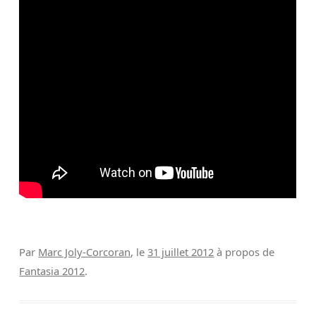
Par
Marc Joly-Corcoran
, le
31 juillet 2012
à propos de
Fantasia 2012
.