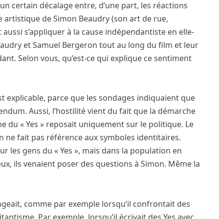
’un certain décalage entre, d’une part, les réactions
e artistique de Simon Beaudry (son art de rue,
aussi s’appliquer à la cause indépendantiste en elle-
eaudry et Samuel Bergeron tout au long du film et leur
ant. Selon vous, qu’est-ce qui explique ce sentiment
st explicable, parce que les sondages indiquaient que
dum. Aussi, l’hostilité vient du fait que la démarche
e du « Yes » reposait uniquement sur le politique. Le
on ne fait pas référence aux symboles identitaires.
r les gens du « Yes », mais dans la population en
ieux, ils venaient poser des questions à Simon. Même la
ngeait, comme par exemple lorsqu’il confrontait des
itantisme. Par exemple, lorsqu’il écrivait des Yes avec