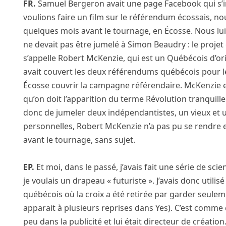
FR.
Samuel Bergeron avait une page Facebook qui s’
voulions faire un film sur le référendum écossais, n
quelques mois avant le tournage, en Écosse. Nous lui
ne devait pas être jumelé à Simon Beaudry : le projet o
s’appelle Robert McKenzie, qui est un Québécois d’ori
avait couvert les deux référendums québécois pour le 
Écosse couvrir la campagne référendaire. McKenzie es
qu’on doit l’apparition du terme Révolution tranquille
donc de jumeler deux indépendantistes, un vieux et
personnelles, Robert McKenzie n’a pas pu se rendr
avant le tournage, sans sujet.
EP.
Et moi, dans le passé, j’avais fait une série de sci
je voulais un drapeau « futuriste ». J’avais donc utili
québécois où la croix a été retirée par garder seulemen
apparait à plusieurs reprises dans Yes). C’est comme ç
peu dans la publicité et lui était directeur de créati