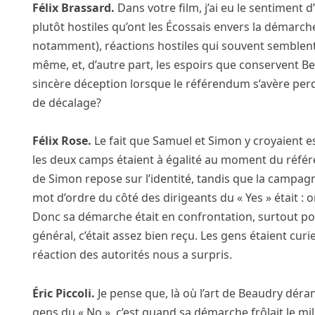
Félix Brassard.
Dans votre film, j’ai eu le sentiment d
plutôt hostiles qu’ont les Écossais envers la démarch
notamment), réactions hostiles qui souvent semblent 
même, et, d’autre part, les espoirs que conservent B
sincère déception lorsque le référendum s’avère perd
de décalage?
Félix Rose.
Le fait que Samuel et Simon y croyaient e
les deux camps étaient à égalité au moment du référen
de Simon repose sur l’identité, tandis que la campagn
mot d’ordre du côté des dirigeants du « Yes » était : 
Donc sa démarche était en confrontation, surtout pou
général, c’était assez bien reçu. Les gens étaient cur
réaction des autorités nous a surpris.
Éric Piccoli.
Je pense que, là où l’art de Beaudry déra
gens du « No », c’est quand sa démarche frôlait le mil