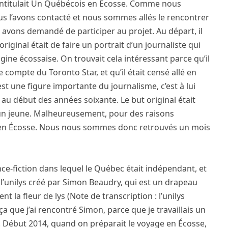
intitulait Un Québécois en Écosse. Comme nous
ous l’avons contacté et nous sommes allés le rencontrer
 avons demandé de participer au projet. Au départ, il
riginal était de faire un portrait d’un journaliste qui
gine écossaise. On trouvait cela intéressant parce qu’il
compte du Toronto Star, et qu’il était censé allé en
t une figure importante du journalisme, c’est à lui
 au début des années soixante. Le but original était
 un jeune. Malheureusement, pour des raisons
e en Écosse. Nous nous sommes donc retrouvés un mois
ence-fiction dans lequel le Québec était indépendant, et
sé l’unilys créé par Simon Beaudry, qui est un drapeau
t la fleur de lys (Note de transcription : l’unilys
a que j’ai rencontré Simon, parce que je travaillais un
on. Début 2014, quand on préparait le voyage en Écosse,