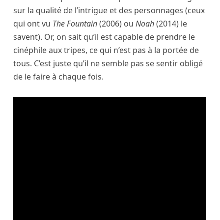
sur la qualité de l’intrigue et des personnages (ceux
qui ont vu
The Fountain
(2006) ou
Noah
(2014) le
savent). Or, on sait qu’il est capable de prendre le
cinéphile aux tripes, ce qui n’est pas à la portée de
tous. C’est juste qu’il ne semble pas se sentir obligé
de le faire à chaque fois.