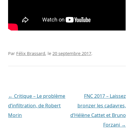
Par
Félix Brassard
, le
20 septembre 2017
.
Navigation
←
Critique – Le problème
FNC 2017 – Laissez
des
d’infiltration, de Robert
bronzer les cadavres,
articles
Morin
d’Hélène Cattet et Bruno
Forzani
→